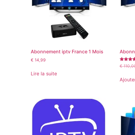
Abonnement iptv France 1 Mois
Abonne
€
14,99
Note
€
110,0
5.00
Lire la suite
sur 5
Ajoute