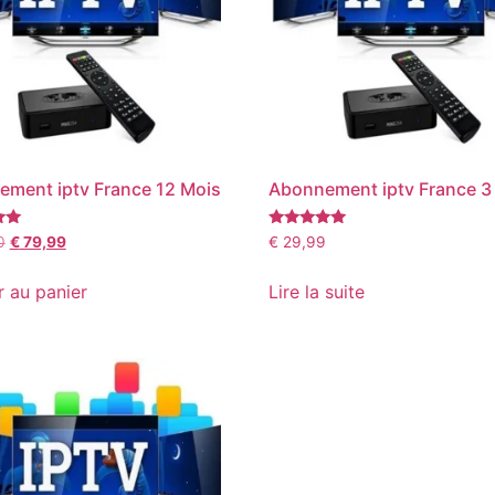
ment iptv France 12 Mois
Abonnement iptv France 3
Note
0
€
79,99
€
29,99
5.00
sur 5
r au panier
Lire la suite