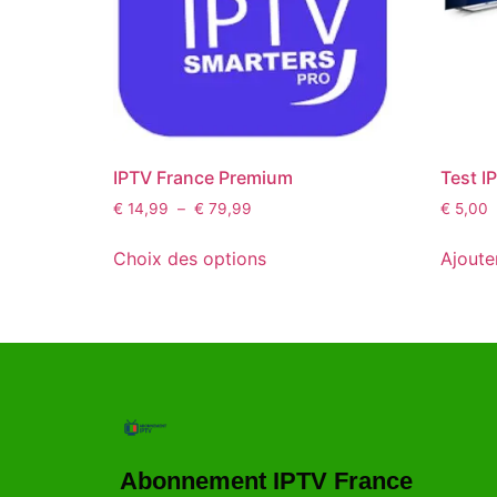
IPTV France Premium
Test I
€
14,99
–
€
79,99
€
5,00
Choix des options
Ajoute
Abonnement IPTV France