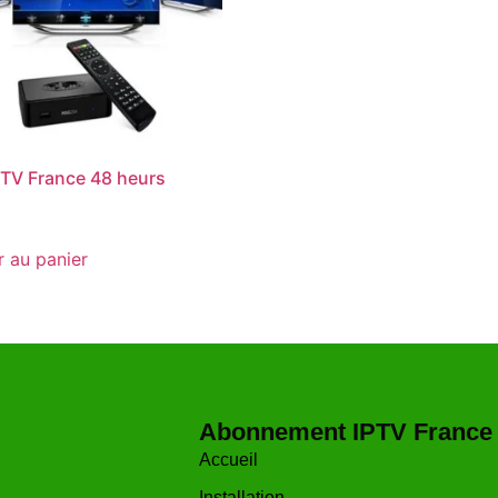
PTV France 48 heurs
r au panier
Abonnement IPTV France
Accueil
Installation